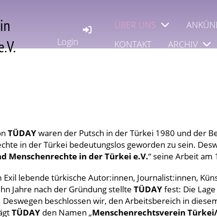
in
ÜBER UNS
ANKÜN
Login
.V.
KONTAKT
ARCHIV
on
TÜDAY
waren der Putsch in der Türkei 1980 und der B
chte in der Türkei bedeutungslos geworden zu sein. D
nd Menschenrechte in der Türkei e.V.
“ seine Arbeit am 
il lebende türkische Autor:innen, Journalist:innen, Künstl
ehn Jahre nach der Gründung stellte
TÜDAY
fest: Die Lage
r. Deswegen beschlossen wir, den Arbeitsbereich in diese
ägt
TÜDAY
den Namen „
Menschenrechtsverein Türkei/