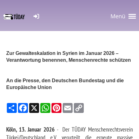
Menü
Zur Gewalteskalation in Syrien im Januar 2026 –
Verantwortung benennen, Menschenrechte schützen
An die Presse, den Deutschen Bundestag und die
Europäische Union
S
F
X
W
P
E
C
h
a
h
i
m
o
a
c
a
n
a
p
r
e
t
t
i
y
e
b
s
e
l
L
Köln, 13. Januar 2026
- Der TÜDAY Menschenrechtsverein
o
A
r
i
o
p
e
n
Türkei/Deutschland e.V. verurteilt die erneute massive