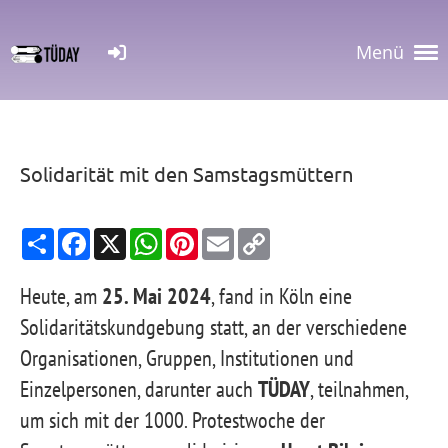
Menü
Solidarität mit den Samstagsmüttern
S
F
X
W
P
E
C
h
a
h
i
m
o
a
c
a
n
a
p
r
e
t
t
i
y
Heute, am
25. Mai 2024
, fand in Köln eine
e
b
s
e
l
L
o
A
r
i
Solidaritätskundgebung statt, an der verschiedene
o
p
e
n
k
p
s
k
Organisationen, Gruppen, Institutionen und
t
Einzelpersonen, darunter auch
TÜDAY
, teilnahmen,
um sich mit der 1000. Protestwoche der