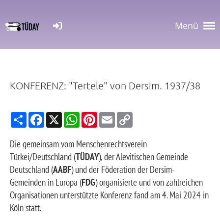
Menü
KONFERENZ: "Tertele" von Dersim. 1937/38
S
F
X
W
P
E
C
h
a
h
i
m
o
a
c
a
n
a
p
r
e
t
t
i
y
Die gemeinsam vom Menschenrechtsverein
e
b
s
e
l
L
Türkei/Deutschland (
o
TÜDAY
A
r
), der Alevitischen Gemeinde
i
o
p
e
n
Deutschland (
AABF
) und der Föderation der Dersim-
k
p
s
k
t
Gemeinden in Europa (
FDG
) organisierte und von zahlreichen
Organisationen unterstützte Konferenz fand am 4. Mai 2024 in
Köln statt.